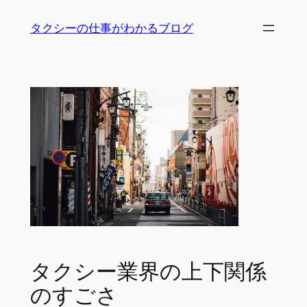
内
タクシーの仕事がわかるブログ
容
を
ス
キ
ッ
プ
タクシー業界の上下関係
のすごさ